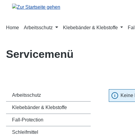
m Hauptinhalt springen
Zur Suche springen
Zur Hauptnavigation springen
Home
Arbeitsschutz
Klebebänder & Klebstoffe
Fal
Servicemenü
Arbeitsschutz
Keine 
Klebebänder & Klebstoffe
Fall-Protection
Schleifmittel