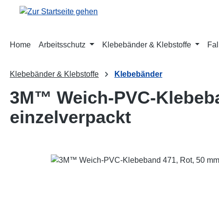
m Hauptinhalt springen
Zur Suche springen
Zur Hauptnavigation springen
Home
Arbeitsschutz
Klebebänder & Klebstoffe
Fal
Klebebänder & Klebstoffe
Klebebänder
3M™ Weich-PVC-Klebeban
einzelverpackt
Bildergalerie überspringen