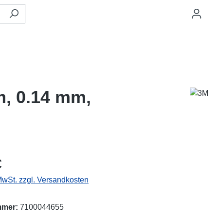
, 0.14 mm,
eis:
€
 MwSt. zzgl. Versandkosten
mmer:
7100044655