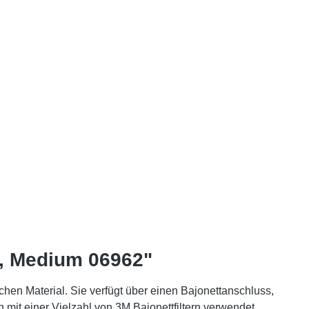
, Medium 06962"
n Material. Sie verfügt über einen Bajonettanschluss,
it einer Vielzahl von 3M Bajonettfiltern verwendet