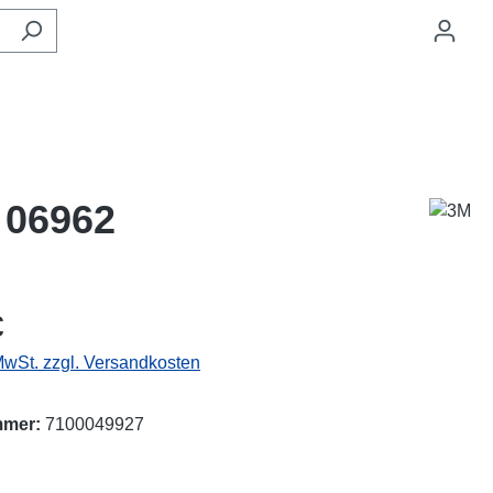
 06962
eis:
€
 MwSt. zzgl. Versandkosten
mmer:
7100049927