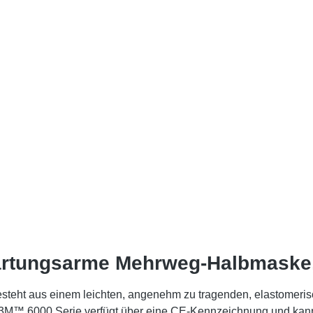
artungsarme Mehrweg-Halbmaske
ht aus einem leichten, angenehm zu tragenden, elastomerische
3M™ 6000 Serie verfügt über eine CE-Kennzeichnung und kann m