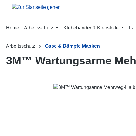
m Hauptinhalt springen
Zur Suche springen
Zur Hauptnavigation springen
Home
Arbeitsschutz
Klebebänder & Klebstoffe
Fal
Arbeitsschutz
Gase & Dämpfe Masken
3M™ Wartungsarme Meh
Bildergalerie überspringen