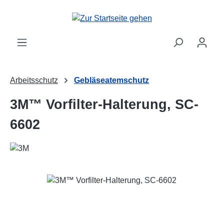
Zum Hauptinhalt springen
Arbeitsschutz
Gebläseatemschutz
3M™ Vorfilter-Halterung, SC-
6602
Bildergalerie überspringen