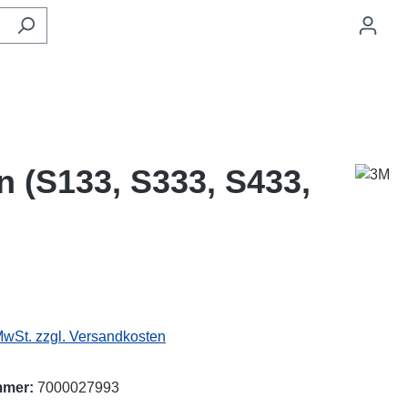
n (S133, S333, S433,
eis:
 MwSt. zzgl. Versandkosten
mmer:
7000027993