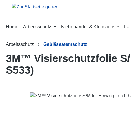
m Hauptinhalt springen
Zur Suche springen
Zur Hauptnavigation springen
Home
Arbeitsschutz
Klebebänder & Klebstoffe
Fal
Arbeitsschutz
Gebläseatemschutz
3M™ Visierschutzfolie S
S533)
Bildergalerie überspringen