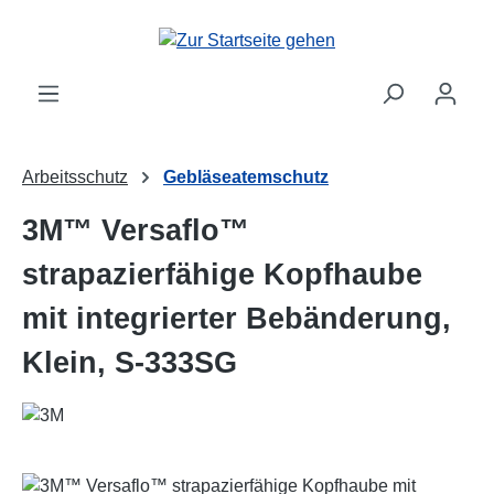
Zum Hauptinhalt springen
Arbeitsschutz
Gebläseatemschutz
3M™ Versaflo™
strapazierfähige Kopfhaube
mit integrierter Bebänderung,
Klein, S-333SG
Bildergalerie überspringen