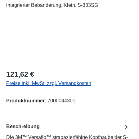
Regulärer Preis:
121,62 €
Preise inkl. MwSt. zzgl. Versandkosten
Produktnummer:
7000044301
Beschreibung
Die 3M™ Versaflo™ strapazierfähige Kopfhaube der S-