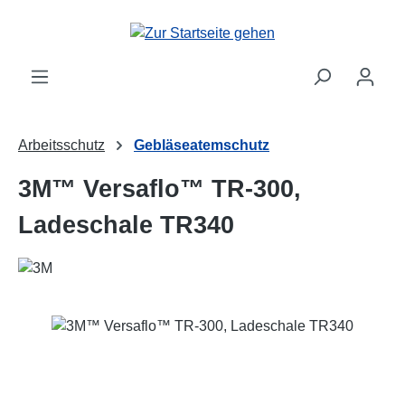
Zum Hauptinhalt springen
Arbeitsschutz
Gebläseatemschutz
3M™ Versaflo™ TR-300,
Ladeschale TR340
Bildergalerie überspringen