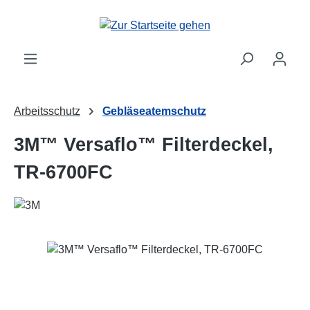
Zum Hauptinhalt springen
Arbeitsschutz
Gebläseatemschutz
3M™ Versaflo™ Filterdeckel,
TR-6700FC
Bildergalerie überspringen