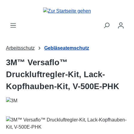
Zum Hauptinhalt springen
Arbeitsschutz
Gebläseatemschutz
3M™ Versaflo™
Druckluftregler-Kit, Lack-
Kopfhauben-Kit, V-500E-PHK
Bildergalerie überspringen