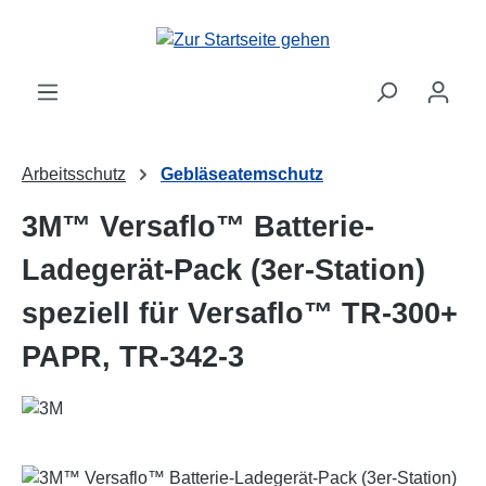
Zum Hauptinhalt springen
Arbeitsschutz
Gebläseatemschutz
3M™ Versaflo™ Batterie-
Ladegerät-Pack (3er-Station)
speziell für Versaflo™ TR-300+
PAPR, TR-342-3
Bildergalerie überspringen