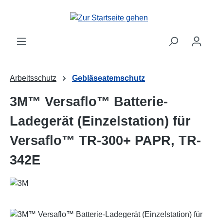
Zum Hauptinhalt springen
Arbeitsschutz
Gebläseatemschutz
3M™ Versaflo™ Batterie-
Ladegerät (Einzelstation) für
Versaflo™ TR-300+ PAPR, TR-
342E
Bildergalerie überspringen