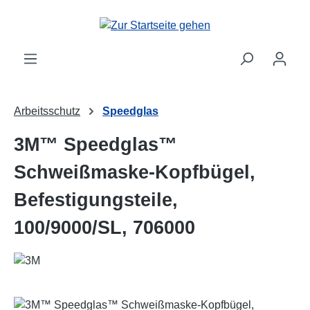
Zum Hauptinhalt springen
Arbeitsschutz
Speedglas
3M™ Speedglas™
Schweißmaske-Kopfbügel,
Befestigungsteile,
100/9000/SL, 706000
Bildergalerie überspringen