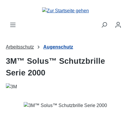
Zum Hauptinhalt springen
Arbeitsschutz
Augenschutz
3M™ Solus™ Schutzbrille
Serie 2000
Bildergalerie überspringen