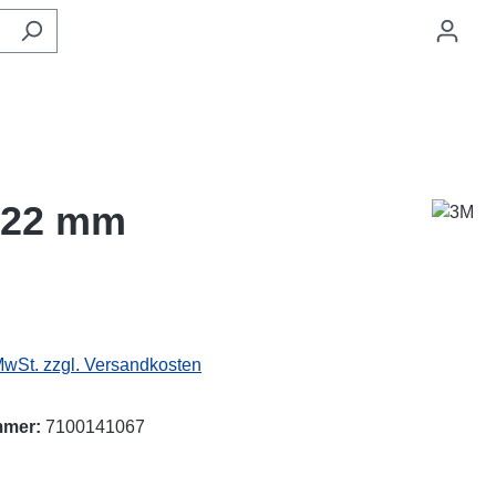
x 22 mm
eis:
 MwSt. zzgl. Versandkosten
mmer:
7100141067