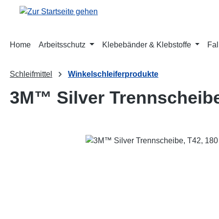
m Hauptinhalt springen
Zur Suche springen
Zur Hauptnavigation springen
Home
Arbeitsschutz
Klebebänder & Klebstoffe
Fal
Schleifmittel
Winkelschleiferprodukte
3M™ Silver Trennscheib
Bildergalerie überspringen