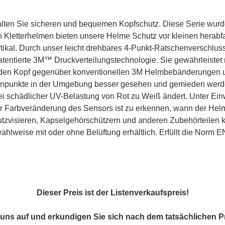
n Sie sicheren und bequemen Kopfschutz. Diese Serie wurde f
en Kletterhelmen bieten unsere Helme Schutz vor kleinen herab
ertikal. Durch unser leicht drehbares 4-Punkt-Ratschenversch
, patentierte 3M™ Druckverteilungstechnologie. Sie gewährleiste
uf den Kopf gegenüber konventionellen 3M Helmbebänderungen u
npunkte in der Umgebung besser gesehen und gemieden werden
i schädlicher UV-Belastung von Rot zu Weiß ändert. Unter Ei
der Farbveränderung des Sensors ist zu erkennen, wann der He
hutzvisieren, Kapselgehörschützern und anderen Zubehörteilen 
hlweise mit oder ohne Belüftung erhältlich. Erfüllt die Norm E
Dieser Preis ist der Listenverkaufspreis!
uns auf und erkundigen Sie sich nach dem tatsächlichen Pr