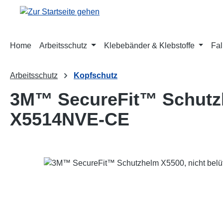
m Hauptinhalt springen
Zur Suche springen
Zur Hauptnavigation springen
Home
Arbeitsschutz
Klebebänder & Klebstoffe
Fal
Arbeitsschutz
Kopfschutz
3M™ SecureFit™ Schutzhe
X5514NVE-CE
Bildergalerie überspringen