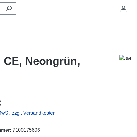
, CE, Neongrün,
eis:
€
 MwSt. zzgl. Versandkosten
mmer:
7100175606