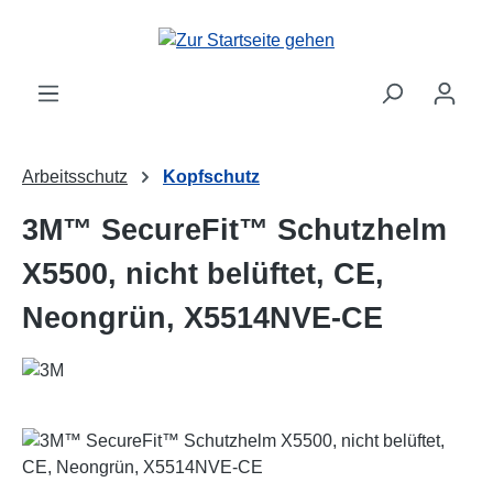
Zum Hauptinhalt springen
Arbeitsschutz
Kopfschutz
3M™ SecureFit™ Schutzhelm
X5500, nicht belüftet, CE,
Neongrün, X5514NVE-CE
Bildergalerie überspringen