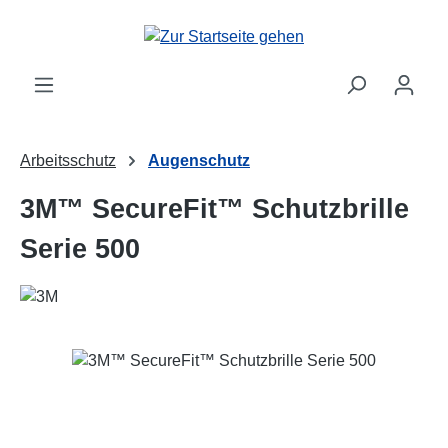
Zum Hauptinhalt springen
Arbeitsschutz
Augenschutz
3M™ SecureFit™ Schutzbrille
Serie 500
Bildergalerie überspringen