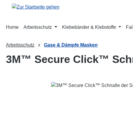
m Hauptinhalt springen
Zur Suche springen
Zur Hauptnavigation springen
Home
Arbeitsschutz
Klebebänder & Klebstoffe
Fal
Arbeitsschutz
Gase & Dämpfe Masken
3M™ Secure Click™ Schna
Bildergalerie überspringen