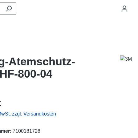
g-Atemschutz-
HF-800-04
eis:
€
 MwSt. zzgl. Versandkosten
mmer:
7100181728