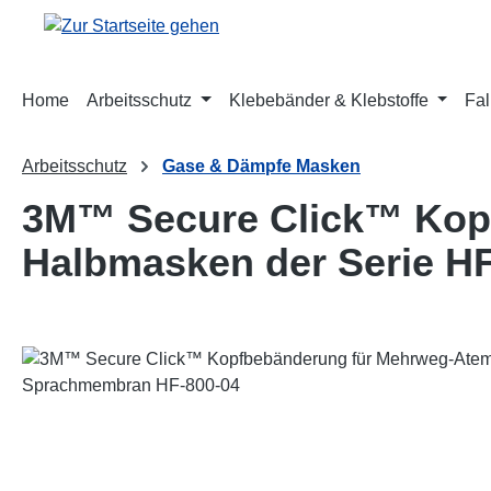
m Hauptinhalt springen
Zur Suche springen
Zur Hauptnavigation springen
Home
Arbeitsschutz
Klebebänder & Klebstoffe
Fal
Arbeitsschutz
Gase & Dämpfe Masken
3M™ Secure Click™ Kop
Halbmasken der Serie H
Bildergalerie überspringen