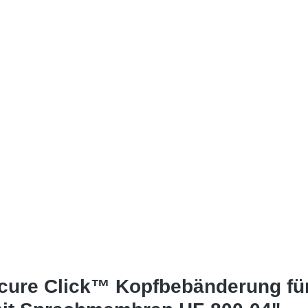
cure Click™ Kopfbebänderung fü