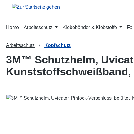
m Hauptinhalt springen
Zur Suche springen
Zur Hauptnavigation springen
Home
Arbeitsschutz
Klebebänder & Klebstoffe
Fal
Arbeitsschutz
Kopfschutz
3M™ Schutzhelm, Uvicator
Kunststoffschweißband,
Bildergalerie überspringen