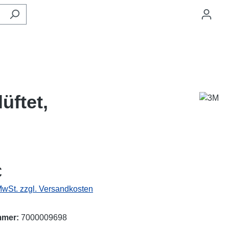
üftet,
eis:
€
 MwSt. zzgl. Versandkosten
mmer:
7000009698