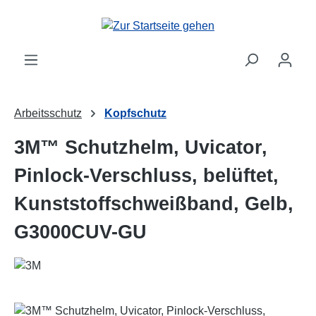
Zum Hauptinhalt springen
Arbeitsschutz
Kopfschutz
3M™ Schutzhelm, Uvicator,
Pinlock-Verschluss, belüftet,
Kunststoffschweißband, Gelb,
G3000CUV-GU
Bildergalerie überspringen