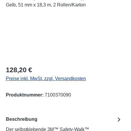
Regulärer Preis:
128,20 €
Preise inkl. MwSt. zzgl. Versandkosten
Produktnummer:
7100370090
Beschreibung
Der selbstklebende 3M™ Safety-Walk™