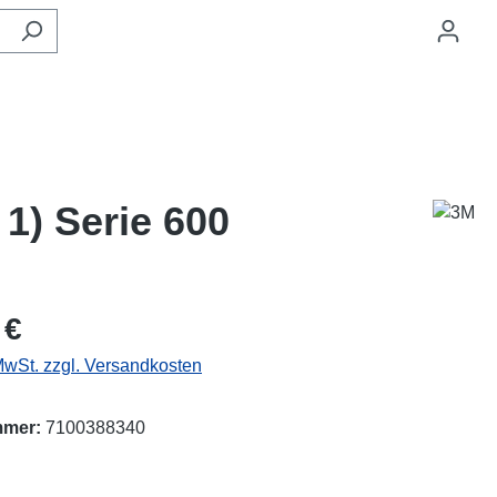
1) Serie 600
eis:
 €
 MwSt. zzgl. Versandkosten
mmer:
7100388340