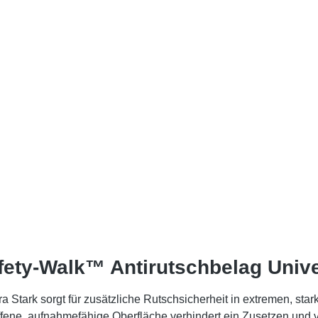
ty-Walk™ Antirutschbelag Univer
tark sorgt für zusätzliche Rutschsicherheit in extremen, stark
offene, aufnahmefähige Oberfläche verhindert ein Zusetzen und 