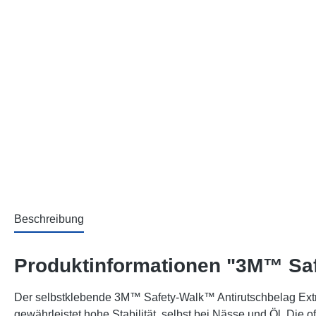
Beschreibung
Produktinformationen "3M™ Safe
Der selbstklebende 3M™ Safety-Walk™ Antirutschbelag Extra S
gewährleistet hohe Stabilität, selbst bei Nässe und Öl. Die 