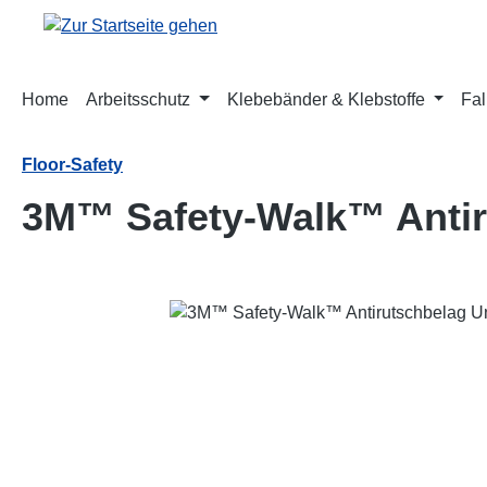
m Hauptinhalt springen
Zur Suche springen
Zur Hauptnavigation springen
Home
Arbeitsschutz
Klebebänder & Klebstoffe
Fal
Floor-Safety
3M™ Safety-Walk™ Antiru
Bildergalerie überspringen