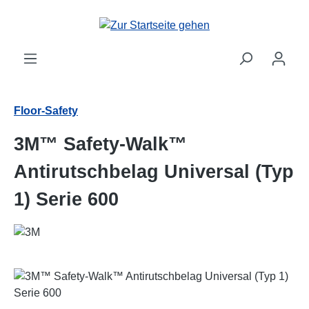
Zum Hauptinhalt springen
Floor-Safety
3M™ Safety-Walk™
Antirutschbelag Universal (Typ
1) Serie 600
Bildergalerie überspringen