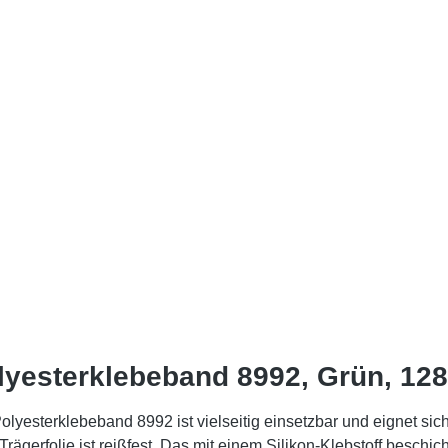
yesterklebeband 8992, Grün, 12
esterklebeband 8992 ist vielseitig einsetzbar und eignet si
 Trägerfolie ist reißfest. Das mit einem Silikon-Klebstoff besch