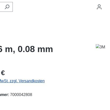
6 m, 0.08 mm
eis:
 €
 MwSt. zzgl. Versandkosten
mmer:
7000042808