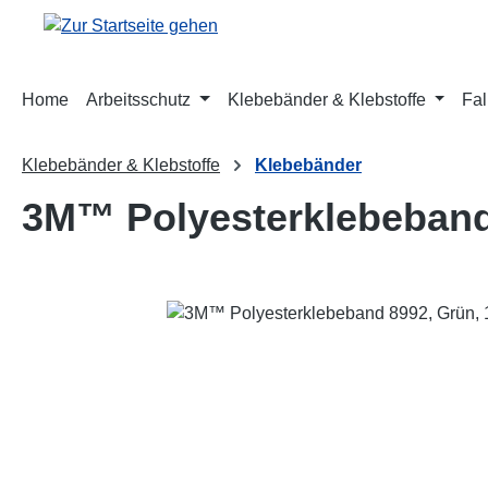
m Hauptinhalt springen
Zur Suche springen
Zur Hauptnavigation springen
Home
Arbeitsschutz
Klebebänder & Klebstoffe
Fal
Klebebänder & Klebstoffe
Klebebänder
3M™ Polyesterklebeband
Bildergalerie überspringen