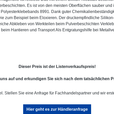
erbeschichten. Es ist von den meisten Oberflächen sauber und 
™ Polyesterklebebands 8991. Dank guter Chemikalienbeständigk
e zum Beispiel beim Eloxieren. Der druckempfindliche Silikon-
che Abkleben von Werkteilen beim Pulverbeschichten Verklebe
beim Hantieren und Transport Als Entgratungshilfe bei Metallv
Dieser Preis ist der Listenverkaufspreis!
uns auf und erkundigen Sie sich nach dem tatsächlichen Pr
l. Stellen Sie eine Anfrage für Fachhandelspartner und wir erst
Hier geht es zur Händleranfrage