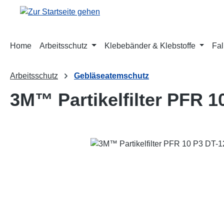
m Hauptinhalt springen
Zur Suche springen
Zur Hauptnavigation springen
Home
Arbeitsschutz
Klebebänder & Klebstoffe
Fal
Arbeitsschutz
Gebläseatemschutz
3M™ Partikelfilter PFR 
Bildergalerie überspringen