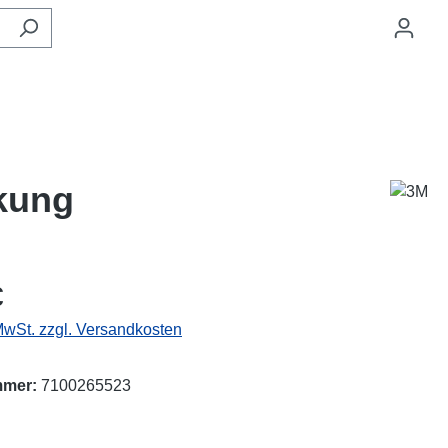
ckung
eis:
€
 MwSt. zzgl. Versandkosten
mmer:
7100265523