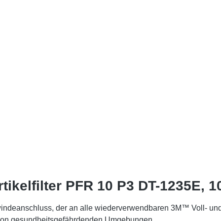
ikelfilter PFR 10 P3 DT-1235E, 
windeanschluss, der an alle wiederverwendbaren 3M™ Voll- und
l von gesundheitsgefährdenden Umgebungen.