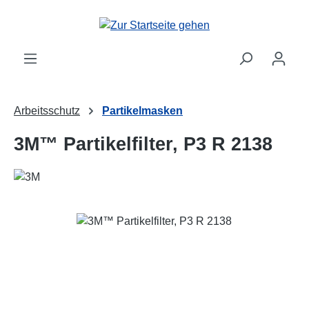
Zum Hauptinhalt springen
Arbeitsschutz
Partikelmasken
3M™ Partikelfilter, P3 R 2138
Bildergalerie überspringen