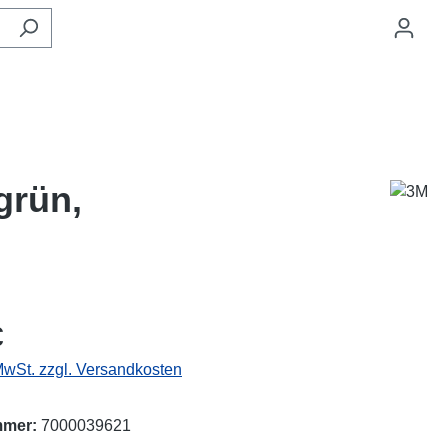
grün,
eis:
€
 MwSt. zzgl. Versandkosten
mmer:
7000039621