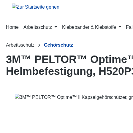
m Hauptinhalt springen
Zur Suche springen
Zur Hauptnavigation springen
Home
Arbeitsschutz
Klebebänder & Klebstoffe
Fal
Arbeitsschutz
Gehörschutz
3M™ PELTOR™ Optime™ I
Helmbefestigung, H520
Bildergalerie überspringen