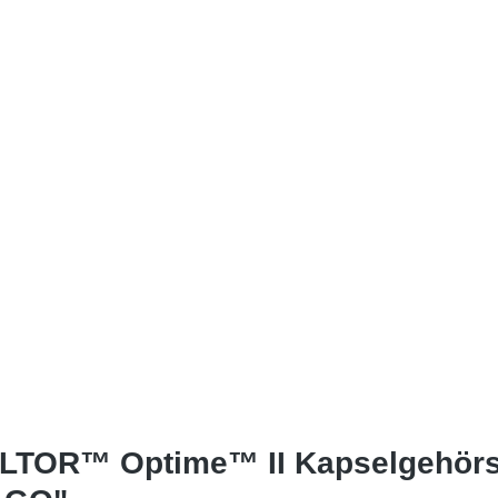
LTOR™ Optime™ II Kapselgehörsc