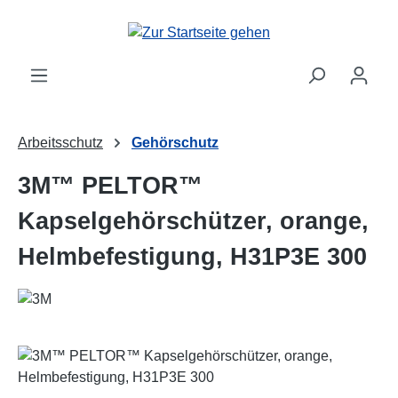
Zum Hauptinhalt springen
Arbeitsschutz
Gehörschutz
3M™ PELTOR™
Kapselgehörschützer, orange,
Helmbefestigung, H31P3E 300
Bildergalerie überspringen