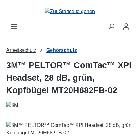
Zum Hauptinhalt springen
Arbeitsschutz
Gehörschutz
3M™ PELTOR™ ComTac™ XPI
Headset, 28 dB, grün,
Kopfbügel MT20H682FB-02
Bildergalerie überspringen