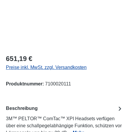
Regulärer Preis:
651,19 €
Preise inkl. MwSt. zzgl. Versandkosten
Produktnummer:
7100020111
Beschreibung
3M™ PELTOR™ ComTac™ XPI Headsets verfügen
über eine schallpegelabhängige Funktion, schützen vor