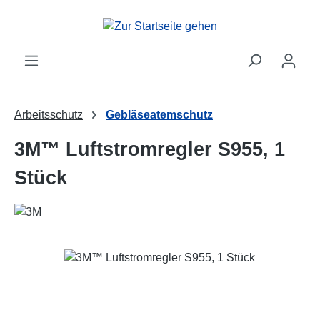
Zum Hauptinhalt springen
Arbeitsschutz
Gebläseatemschutz
3M™ Luftstromregler S955, 1
Stück
Bildergalerie überspringen