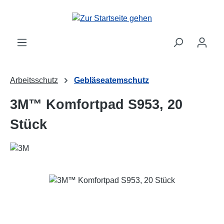
Zum Hauptinhalt springen
Arbeitsschutz
Gebläseatemschutz
3M™ Komfortpad S953, 20
Stück
Bildergalerie überspringen