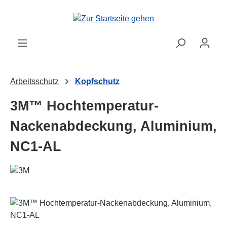
Zum Hauptinhalt springen
Arbeitsschutz
Kopfschutz
3M™ Hochtemperatur-
Nackenabdeckung, Aluminium,
NC1-AL
Bildergalerie überspringen