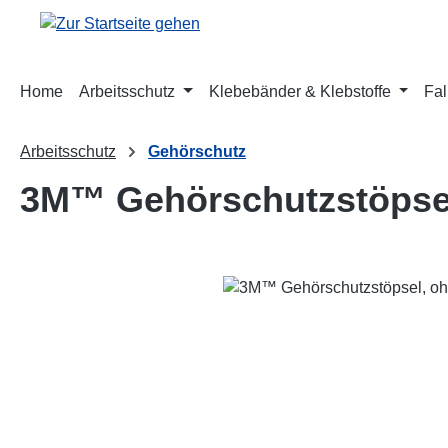
m Hauptinhalt springen
Zur Suche springen
Zur Hauptnavigation springen
Home
Arbeitsschutz
Klebebänder & Klebstoffe
Fal
Arbeitsschutz
Gehörschutz
3M™ Gehörschutzstöpsel
Bildergalerie überspringen