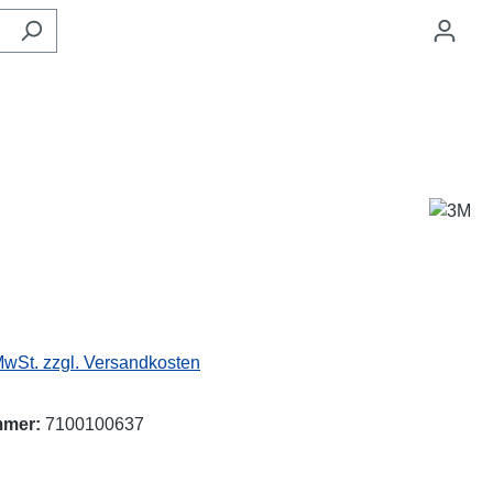
eis:
 MwSt. zzgl. Versandkosten
mmer:
7100100637