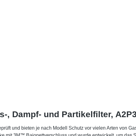
, Dampf- und Partikelfilter, A2P
eprüft und bieten je nach Modell Schutz vor vielen Arten von G
mit 3M™ Bajonettverschluss und wurde entwickelt, um das Sicht