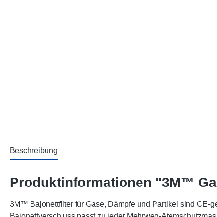
Beschreibung
Produktinformationen "3M™ Gas-
3M™ Bajonettfilter für Gase, Dämpfe und Partikel sind CE-g
Bajonettverschluss passt zu jeder Mehrweg-Atemschutzmaske 