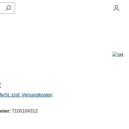
eis:
€
 MwSt. zzgl. Versandkosten
mmer:
7100104312