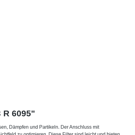
3 R 6095"
asen, Dämpfen und Partikeln. Der Anschluss mit
feld zu optimieren. Diese Filter sind leicht und bieten