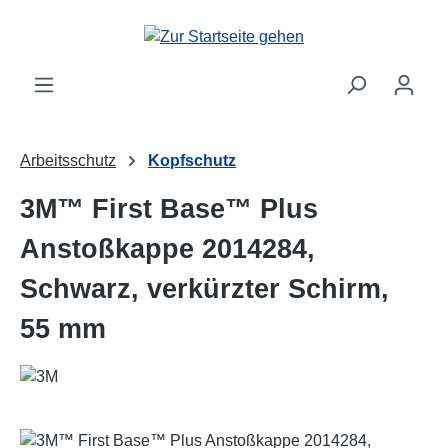
Zum Hauptinhalt springen
Arbeitsschutz
Kopfschutz
3M™ First Base™ Plus
Anstoßkappe 2014284,
Schwarz, verkürzter Schirm,
55 mm
Bildergalerie überspringen