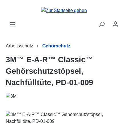
Zum Hauptinhalt springen
Arbeitsschutz
Gehörschutz
3M™ E-A-R™ Classic™
Gehörschutzstöpsel,
Nachfülltüte, PD-01-009
Bildergalerie überspringen