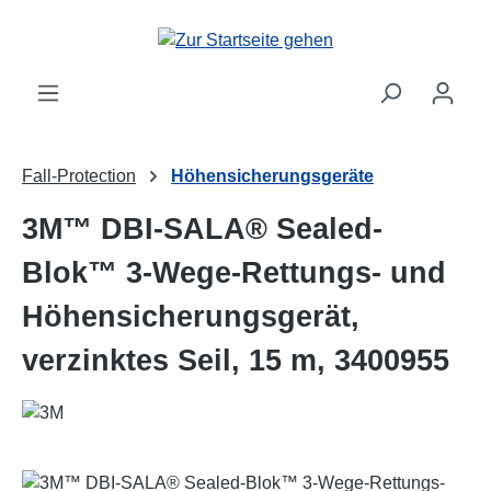
Zum Hauptinhalt springen
Fall-Protection
Höhensicherungsgeräte
3M™ DBI-SALA® Sealed-
Blok™ 3-Wege-Rettungs- und
Höhensicherungsgerät,
verzinktes Seil, 15 m, 3400955
Bildergalerie überspringen