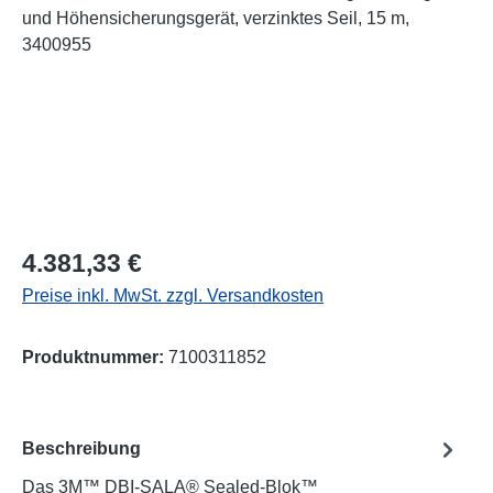
Regulärer Preis:
4.381,33 €
Preise inkl. MwSt. zzgl. Versandkosten
Produktnummer:
7100311852
Beschreibung
Das 3M™ DBI-SALA® Sealed-Blok™