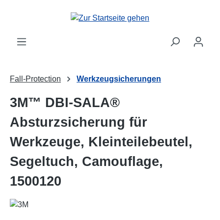
Zum Hauptinhalt springen
Fall-Protection
Werkzeugsicherungen
3M™ DBI-SALA®
Absturzsicherung für
Werkzeuge, Kleinteilebeutel,
Segeltuch, Camouflage,
1500120