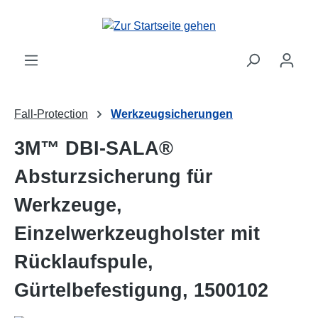
Zum Hauptinhalt springen
Fall-Protection
Werkzeugsicherungen
3M™ DBI-SALA®
Absturzsicherung für
Werkzeuge,
Einzelwerkzeugholster mit
Rücklaufspule,
Gürtelbefestigung, 1500102