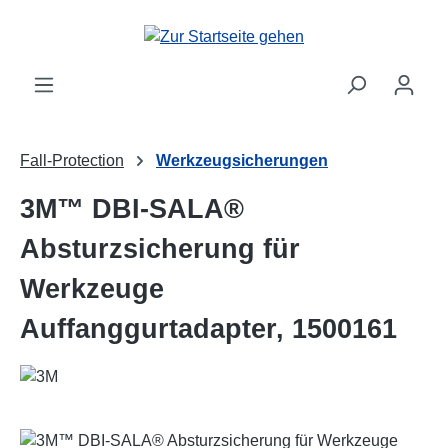
Zum Hauptinhalt springen
Fall-Protection
Werkzeugsicherungen
3M™ DBI-SALA®
Absturzsicherung für
Werkzeuge
Auffanggurtadapter, 1500161
Bildergalerie überspringen