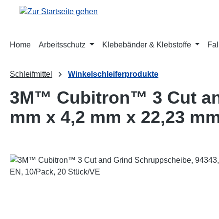
m Hauptinhalt springen
Zur Suche springen
Zur Hauptnavigation springen
Home
Arbeitsschutz
Klebebänder & Klebstoffe
Fal
Schleifmittel
Winkelschleiferprodukte
3M™ Cubitron™ 3 Cut and
mm x 4,2 mm x 22,23 mm,
Bildergalerie überspringen