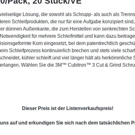
0/Pack, 20 Stück/VE"
ielseitige Lösung, die sowohl als Schrupp- als auch als Tren
en Schleifprodukten, die nur für eine Aufgabe konzipiert sind,
einer dünnen Außenkante, die zum Herstellen von senkrechten 
Notwendigkeit für mehrere Schleifmittel und kann dazu beitra
isionsgeformte Korn eingesetzt, bei dem patentrechtlich gesch
beim Schleifprozess kontinuierlich brechen und stets viele scha
 schneidet, kühler schleift und viel länger hält als herkömmlich
g verlangen. Wählen Sie die 3M™ Cubitron™ 3 Cut & Grind Schru
Dieser Preis ist der Listenverkaufspreis!
uns auf und erkundigen Sie sich nach dem tatsächlichen Pr