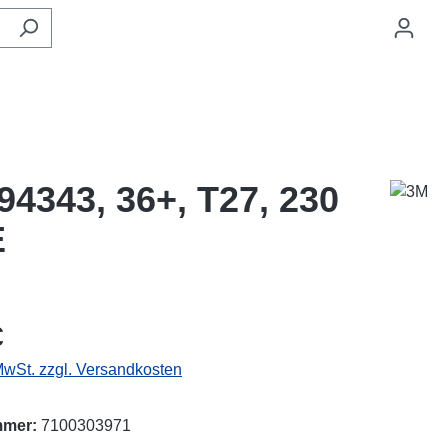
4343, 36+, T27, 230
E
eis:
€
 MwSt. zzgl. Versandkosten
mmer:
7100303971