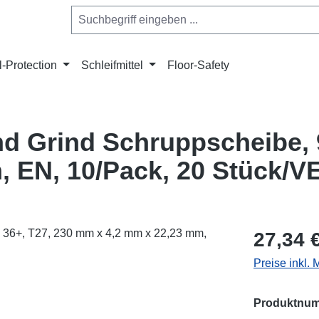
l-Protection
Schleifmittel
Floor-Safety
 Grind Schruppscheibe, 9
 EN, 10/Pack, 20 Stück/V
Regulärer Pr
27,34 
Preise inkl.
Produktnu