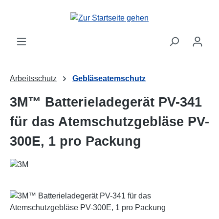
Zum Hauptinhalt springen
Arbeitsschutz
Gebläseatemschutz
3M™ Batterieladegerät PV-341
für das Atemschutzgebläse PV-
300E, 1 pro Packung
Bildergalerie überspringen