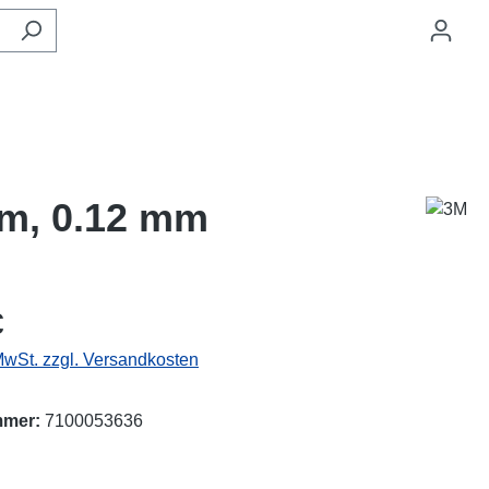
 m, 0.12 mm
eis:
€
 MwSt. zzgl. Versandkosten
mmer:
7100053636