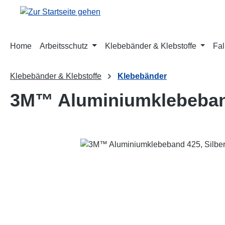
m Hauptinhalt springen
Zur Suche springen
Zur Hauptnavigation springen
Home
Arbeitsschutz
Klebebänder & Klebstoffe
Fal
Klebebänder & Klebstoffe
Klebebänder
3M™ Aluminiumklebeband
Bildergalerie überspringen