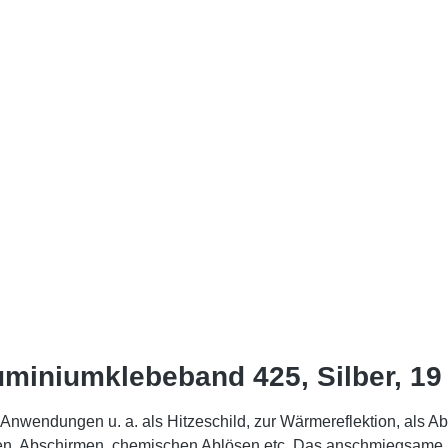
miniumklebeband 425, Silber, 19
Anwendungen u. a. als Hitzeschild, zur Wärmereflektion, als 
umen, Abschirmen, chemischen Ablösen etc. Das anschmiegsame