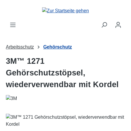
Zum Hauptinhalt springen
Arbeitsschutz
Gehörschutz
3M™ 1271
Gehörschutzstöpsel,
wiederverwendbar mit Kordel
Bildergalerie überspringen